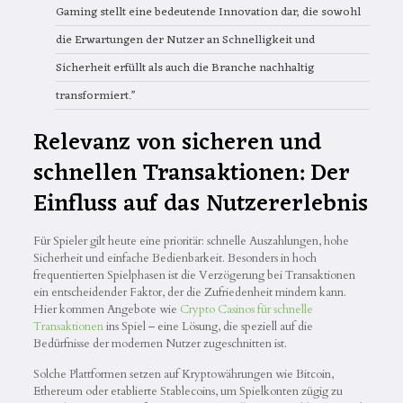
Gaming stellt eine bedeutende Innovation dar, die sowohl
die Erwartungen der Nutzer an Schnelligkeit und
Sicherheit erfüllt als auch die Branche nachhaltig
transformiert.”
Relevanz von sicheren und
schnellen Transaktionen: Der
Einfluss auf das Nutzererlebnis
Für Spieler gilt heute eine prioritär: schnelle Auszahlungen, hohe
Sicherheit und einfache Bedienbarkeit. Besonders in hoch
frequentierten Spielphasen ist die Verzögerung bei Transaktionen
ein entscheidender Faktor, der die Zufriedenheit mindern kann.
Hier kommen Angebote wie
Crypto Casinos für schnelle
Transaktionen
ins Spiel – eine Lösung, die speziell auf die
Bedürfnisse der modernen Nutzer zugeschnitten ist.
Solche Plattformen setzen auf Kryptowährungen wie Bitcoin,
Ethereum oder etablierte Stablecoins, um Spielkonten zügig zu