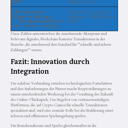
Jahr
Prognose 2025
Wachstum des
erwartetes Volumen
Kryptowährungs-
von über 15 Milliarden
Transaktionsvolumens
USD
im Online-Gaming
Diese Zahlen unterstreichen die zunehmende Akzeptanz und
Relevanz digitaler, blockchain-basierter Transaktionen in der
Branche, die zunehmend den Standard für **schnelle und sichere
Zahlungen** setzen.
Fazit: Innovation durch
Integration
Die nahtlose Verbindung zwischen technologischen Fortschritten
und den Anforderungen der Nutzer macht Kryptowährungen zu
einem entscheidenden Werkzeug bei der Gestaltung der Zukunft
des Online-Glücksspiels. Das Angebot von vertrauenswürdigen
Plattformen, die auf Crypto Casinos für schnelle Transaktionen
spezialisiert sind, wird eine zentrale Rolle bei der Etablierung einer
sicheren und effizienten Spielumgebung spielen.
Für Branchenakteure und Spieler gleichermaßen ist die