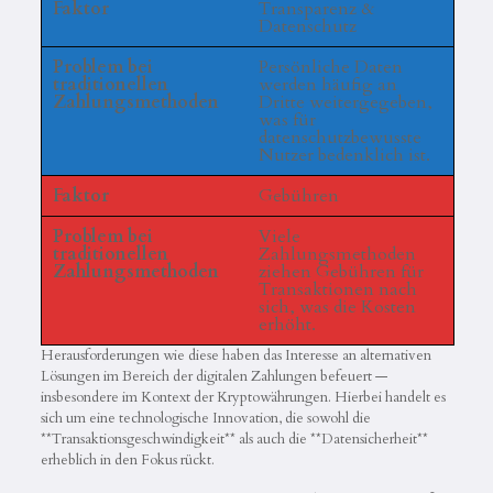
Faktor
Transparenz &
Datenschutz
Problem bei
Persönliche Daten
traditionellen
werden häufig an
Zahlungsmethoden
Dritte weitergegeben,
was für
datenschutzbewusste
Nutzer bedenklich ist.
Faktor
Gebühren
Problem bei
Viele
traditionellen
Zahlungsmethoden
Zahlungsmethoden
ziehen Gebühren für
Transaktionen nach
sich, was die Kosten
erhöht.
Herausforderungen wie diese haben das Interesse an alternativen
Lösungen im Bereich der digitalen Zahlungen befeuert —
insbesondere im Kontext der Kryptowährungen. Hierbei handelt es
sich um eine technologische Innovation, die sowohl die
**Transaktionsgeschwindigkeit** als auch die **Datensicherheit**
erheblich in den Fokus rückt.