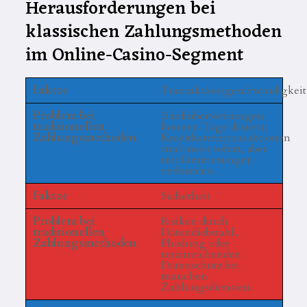
Herausforderungen bei
klassischen Zahlungsmethoden
im Online-Casino-Segment
Faktor
Transaktionsgeschwindigkeit
Problem bei
Banküberweisungen
traditionellen
können Tage dauern;
Zahlungsmethoden
Kreditkartentransaktionen
sind meist sofort, aber
mit Limitierungen
verbunden.
Faktor
Sicherheit
Problem bei
Risiken durch
traditionellen
Datendiebstahl,
Zahlungsmethoden
Phishing oder
unzureichenden
Datenschutz bei
manchen
Zahlungsdiensten.