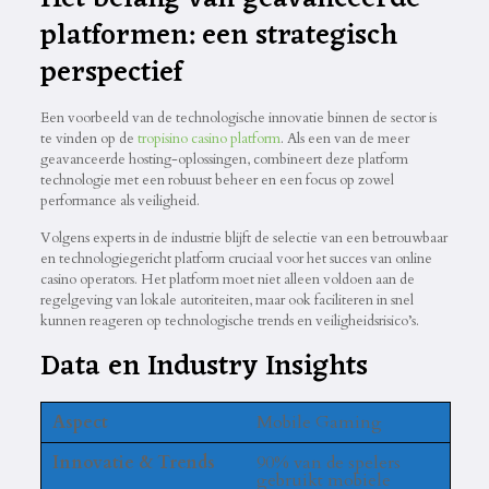
platformen: een strategisch
perspectief
Een voorbeeld van de technologische innovatie binnen de sector is
te vinden op de
tropisino casino platform
. Als een van de meer
geavanceerde hosting-oplossingen, combineert deze platform
technologie met een robuust beheer en een focus op zowel
performance als veiligheid.
Volgens experts in de industrie blijft de selectie van een betrouwbaar
en technologiegericht platform cruciaal voor het succes van online
casino operators. Het platform moet niet alleen voldoen aan de
regelgeving van lokale autoriteiten, maar ook faciliteren in snel
kunnen reageren op technologische trends en veiligheidsrisico’s.
Data en Industry Insights
Aspect
Mobile Gaming
Innovatie & Trends
90% van de spelers
gebruikt mobiele