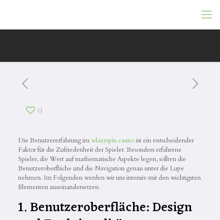
0
Die Benutzererfahrung im
whizzspin casino
ist ein entscheidender
Faktor für die Zufriedenheit der Spieler. Besonders erfahrene
Spieler, die Wert auf mathematische Aspekte legen, sollten die
Benutzeroberfläche und die Navigation genau unter die Lupe
nehmen. Im Folgenden werden wir uns intensiv mit den wichtigsten
Elementen auseinandersetzen.
1. Benutzeroberfläche: Design