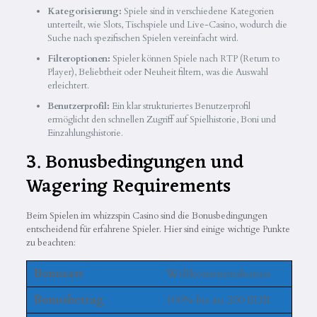
Kategorisierung:
Spiele sind in verschiedene Kategorien
unterteilt, wie Slots, Tischspiele und Live-Casino, wodurch die
Suche nach spezifischen Spielen vereinfacht wird.
Filteroptionen:
Spieler können Spiele nach RTP (Return to
Player), Beliebtheit oder Neuheit filtern, was die Auswahl
erleichtert.
Benutzerprofil:
Ein klar strukturiertes Benutzerprofil
ermöglicht den schnellen Zugriff auf Spielhistorie, Boni und
Einzahlungshistorie.
3. Bonusbedingungen und
Wagering Requirements
Beim Spielen im whizzspin Casino sind die Bonusbedingungen
entscheidend für erfahrene Spieler. Hier sind einige wichtige Punkte
zu beachten:
Bonusart
Willkommensbonus
Bonusbetrag
100% bis zu 200 EUR