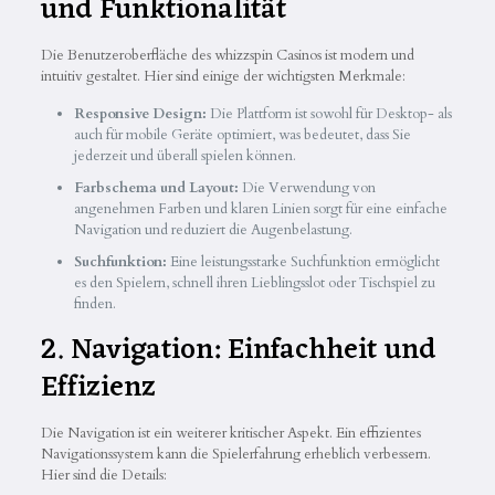
und Funktionalität
Die Benutzeroberfläche des whizzspin Casinos ist modern und
intuitiv gestaltet. Hier sind einige der wichtigsten Merkmale:
Responsive Design:
Die Plattform ist sowohl für Desktop- als
auch für mobile Geräte optimiert, was bedeutet, dass Sie
jederzeit und überall spielen können.
Farbschema und Layout:
Die Verwendung von
angenehmen Farben und klaren Linien sorgt für eine einfache
Navigation und reduziert die Augenbelastung.
Suchfunktion:
Eine leistungsstarke Suchfunktion ermöglicht
es den Spielern, schnell ihren Lieblingsslot oder Tischspiel zu
finden.
2. Navigation: Einfachheit und
Effizienz
Die Navigation ist ein weiterer kritischer Aspekt. Ein effizientes
Navigationssystem kann die Spielerfahrung erheblich verbessern.
Hier sind die Details: